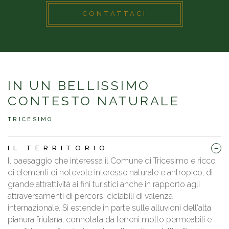
CONTATTACI
IN UN BELLISSIMO
CONTESTO NATURALE
TRICESIMO
_
IL TERRITORIO
Il paesaggio che interessa il Comune di Tricesimo è ricco
di elementi di notevole interesse naturale e antropico, di
grande attrattività ai fini turistici anche in rapporto agli
attraversamenti di percorsi ciclabili di valenza
internazionale. Si estende in parte sulle alluvioni dell'alta
pianura friulana, connotata da terreni molto permeabili e