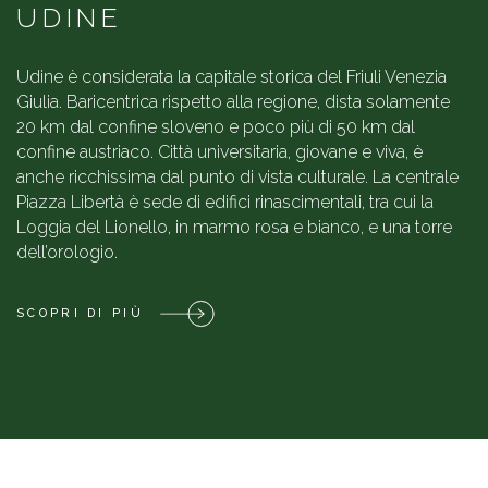
UDINE
Udine è considerata la capitale storica del Friuli Venezia
Giulia. Baricentrica rispetto alla regione, dista solamente
20 km dal confine sloveno e poco più di 50 km dal
confine austriaco. Città universitaria, giovane e viva, è
anche ricchissima dal punto di vista culturale. La centrale
Piazza Libertà è sede di edifici rinascimentali, tra cui la
Loggia del Lionello, in marmo rosa e bianco, e una torre
dell’orologio.
SCOPRI DI PIÙ