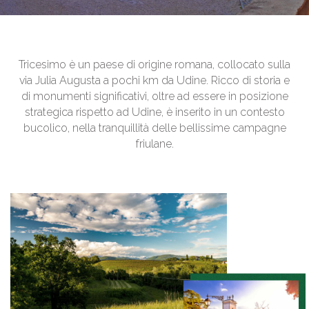
Tricesimo è un paese di origine romana, collocato sulla
via Julia Augusta a pochi km da Udine. Ricco di storia e
di monumenti significativi, oltre ad essere in posizione
strategica rispetto ad Udine, è inserito in un contesto
bucolico, nella tranquillità delle bellissime campagne
friulane.